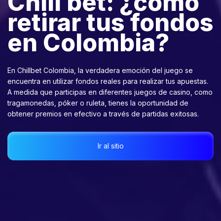
Chill bet: ¿cómo
retirar tus fondos
en Colombia?
En Chillbet Colombia, la verdadera emoción del juego se
encuentra en utilizar fondos reales para realizar tus apuestas.
A medida que participas en diferentes juegos de casino, como
tragamonedas, póker o ruleta, tienes la oportunidad de
obtener premios en efectivo a través de partidas exitosas.
Ir al sitio